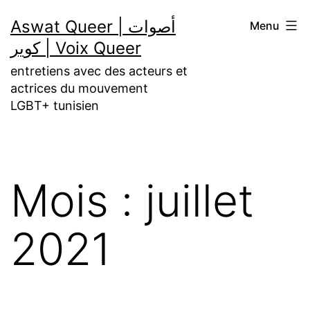
Aller
Aswat Queer | أصوات
Menu
au
كوير | Voix Queer
contenu
entretiens avec des acteurs et
actrices du mouvement
LGBT+ tunisien
Mois :
juillet
2021