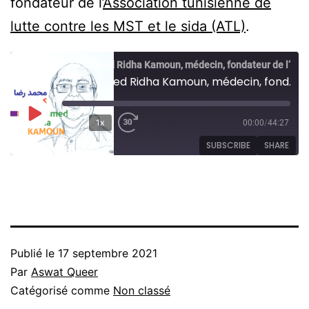
fondateur de l’
Association tunisienne de
lutte contre les MST et le sida (ATL)
.
8. Mohamed Ridha Kamoun, médecin, fondateur de l’ATL
8. Mohamed Ridha Kamoun, médecin, fondateur de l’ATL
Play
1x
00:00
/
44:27
Rewind
Fast
Episode
SUBSCRIBE
SHARE
10
Forward
Seconds
30
SHARE
seconds
RSS FEED
LINK
EMBED
Publié le
17 septembre 2021
Par
Aswat Queer
Catégorisé comme
Non classé