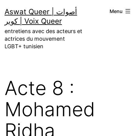
Aller
Aswat Queer | أصوات
Menu
au
كوير | Voix Queer
contenu
entretiens avec des acteurs et
actrices du mouvement
LGBT+ tunisien
Acte 8 :
Mohamed
Ridha