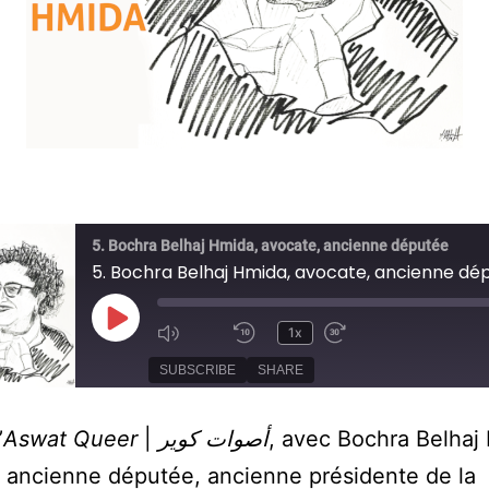
5. Bochra Belhaj Hmida, avocate, ancienne députée
5. Bochra Belhaj Hmida, avocate, ancienne dé
Play
1x
Mute/Unmute
Rewind
Fast
Episode
SUBSCRIBE
SHARE
Episode
10
Forward
Seconds
30
’
Aswat Queer
|
أصوات كوير
, avec Bochra Belhaj
seconds
ED
 ancienne députée, ancienne présidente de la