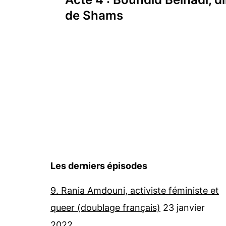
de
de Shams
l’article
Les derniers épisodes
9. Rania Amdouni, activiste féministe et
queer (doublage français)
23 janvier
2022