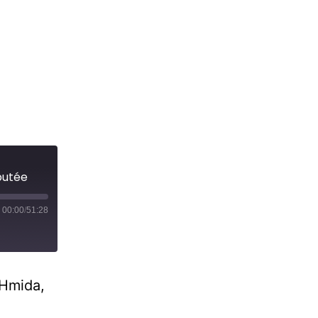
putée
00:00
/
51:28
 Hmida,