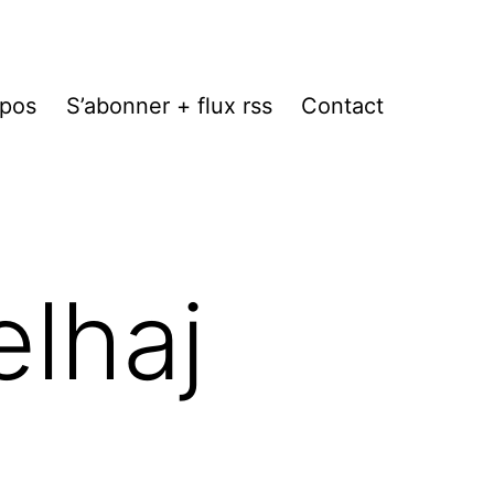
opos
S’abonner + flux rss
Contact
elhaj