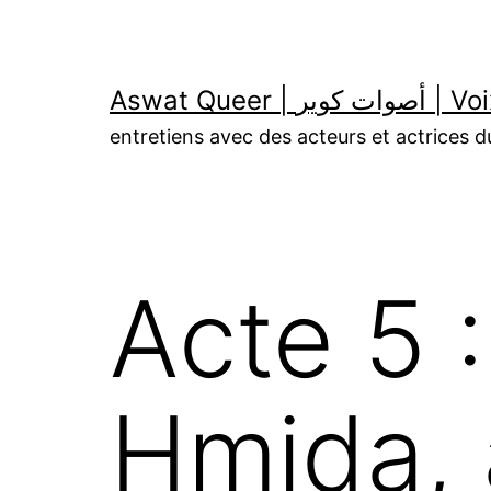
Aller
au
contenu
Aswat Queer | 
entretiens avec des acteurs et actrices
Acte 5 
Hmida, 