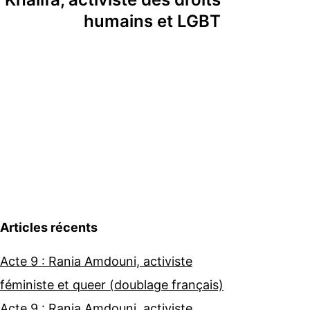
humains et LGBT
Articles récents
Acte 9 : Rania Amdouni, activiste
féministe et queer (doublage français)
Acte 9 : Rania Amdouni, activiste