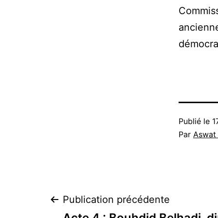
Commissi
EMBED
ancienne
démocra
Publié le
1
Par
Aswat
Navigation
Publication précédente
Acte 4 : Bouhdid Belhadi, d