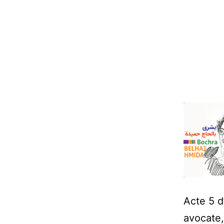
SHARE
Acte 5 d
RSS FE
avocate,
LINK