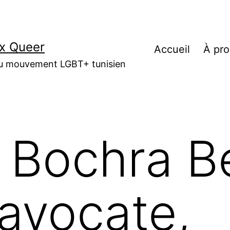
أصوات كوير | Voix Queer
Accueil
À pr
 du mouvement LGBT+ tunisien
: Bochra B
avocate,