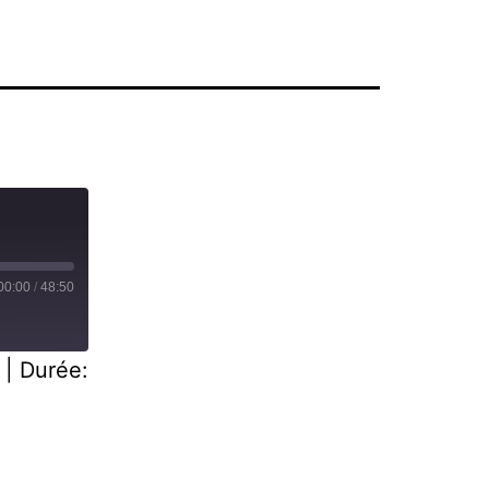
00:00
/
48:50
|
Durée: