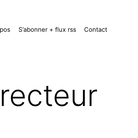
opos
S’abonner + flux rss
Contact
irecteur