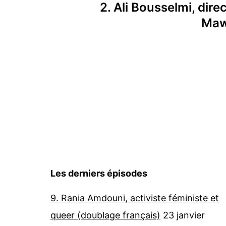
2. Ali Bousselmi, dire
de
Maw
l’article
Les derniers épisodes
9. Rania Amdouni, activiste féministe et
queer (doublage français)
23 janvier