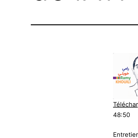
Téléchar
SHARE
48:50
RSS FE
LINK
Entretie
EMBED