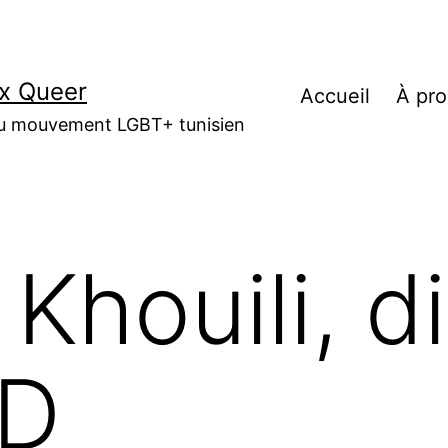
أصوات كوير | Voix Queer
Accueil
À pr
 du mouvement LGBT+ tunisien
Khouili, d
FD