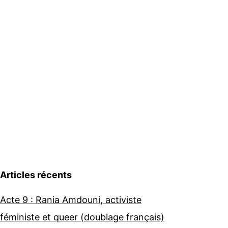
Articles récents
Acte 9 : Rania Amdouni, activiste
féministe et queer (doublage français)