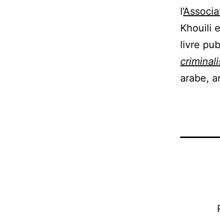
l’
Associa
Khouili 
livre pu
criminal
arabe, an
Navigation