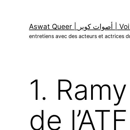
Aller
au
contenu
Aswat Queer | 
entretiens avec des acteurs et actrices
1. Ramy 
de l’AT