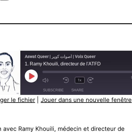
Aswat Queer | أصوات كوير | Voix Queer
1. Ramy Khouili, directeur de l'ATFD
Play
1x
Mute/Unmute
Rewind
Fast
Episode
SUBSCRIBE
SHARE
Episode
10
Forward
ger le fichier
|
Jouer dans une nouvelle fenêtre
Seconds
30
seconds
ED
n avec Ramy Khouili, médecin et directeur de