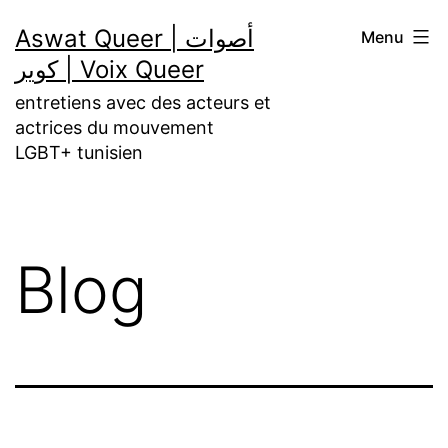
Aller
Aswat Queer | أصوات
Menu
au
كوير | Voix Queer
contenu
entretiens avec des acteurs et
actrices du mouvement
LGBT+ tunisien
Blog